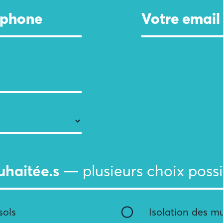
uhaitée.s
— plusieurs choix possi
sols
Isolation des m