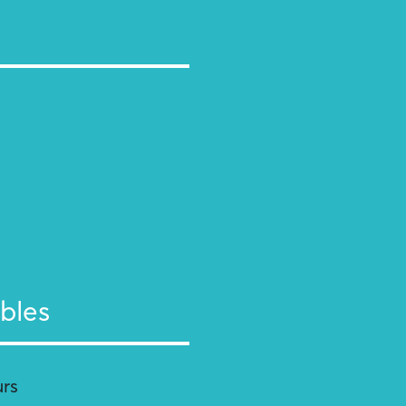
bles
urs