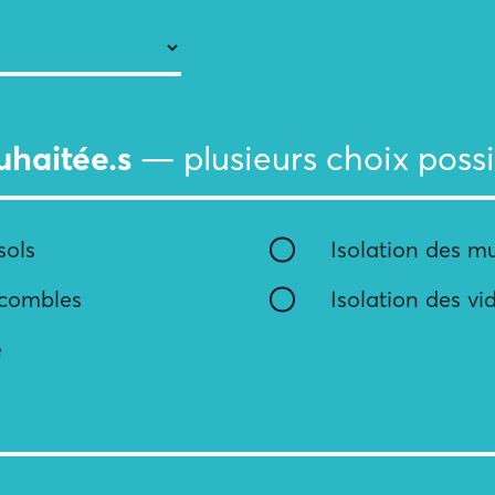
uhaitée.s
— plusieurs choix possi
sols
Isolation des m
 combles
Isolation des vi
e