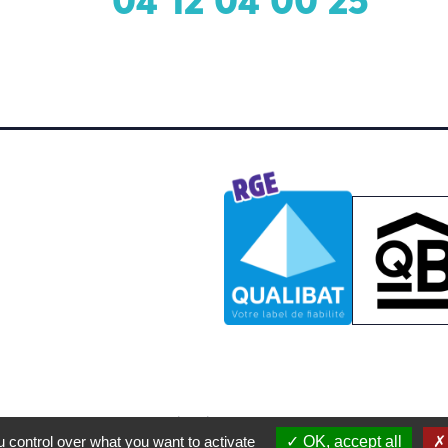
Mentions légales
- ©
Starteo
2026
 control over what you want to activate
OK, accept all