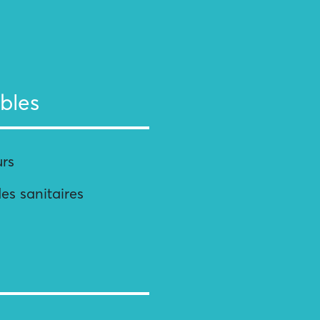
bles
urs
des sanitaires