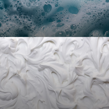
L’EFFET
Mousse
Le confort durable à ne
pas rater !
Créée le
1er juillet 2020
,
ISOPRO
est
une entreprise spécialisée dans
l’isolation polyuréthane projetée
pour le bâtiment
.
Nous accompagnons promoteurs,
entreprises générales, architectes et