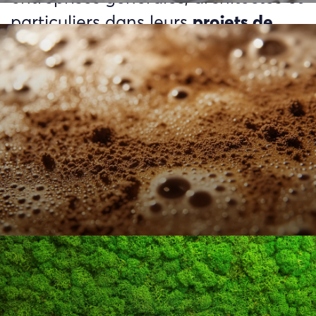
particuliers dans leurs
projets de
construction et de rénovation
, avec
une exigence constante de
qualité
et de
performance thermique
.
Grâce à une croissance solide et
des investissements continus,
ISOPRO s’impose aujourd’hui
comme un acteur de référence sur
le marché.
EN SAVOIR +