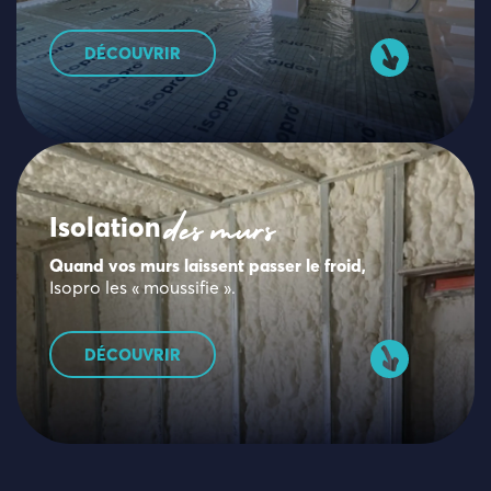
DÉCOUVRIR
Isolation
des murs
Quand vos murs laissent passer le froid,
Isopro les « moussifie ».
DÉCOUVRIR